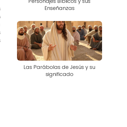
Personajes Bíblicos y sus
Enseñanzas
s
s
a
s
s
Las Parábolas de Jesús y su
significado