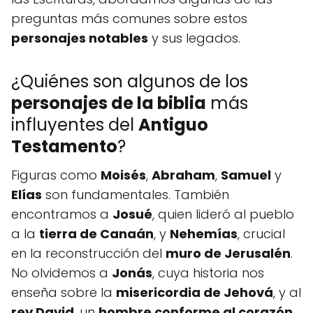
preguntas más comunes sobre estos
personajes notables
y sus legados.
¿Quiénes son algunos de los
personajes de la biblia
más
influyentes del
Antiguo
Testamento
?
Figuras como
Moisés
,
Abraham
,
Samuel
y
Elías
son fundamentales. También
encontramos a
Josué
, quien lideró al pueblo
a la
tierra de Canaán
, y
Nehemías
, crucial
en la reconstrucción del
muro de Jerusalén
.
No olvidemos a
Jonás
, cuya historia nos
enseña sobre la
misericordia de Jehová
, y al
rey David
, un
hombre conforme al corazón