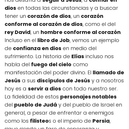
dios
en todas las circunstancias y a buscar
tener un
corazón de dios
, un
corazón
conforme al corazón de dios
, como el del
rey David
, un
hombre conforme al corazón
.
Incluso en el
libro de Job
, vemos un ejemplo
de
confianza en dios
en medio del
sufrimiento. La historia de
Elías
incluso nos
habla del
fuego del cielo
como
manifestación del poder divino. El
llamado de
Jesús
a sus
discípulos de Jesús
y a nosotros
hoy es a
servir a dios
con todo nuestro ser.
La fidelidad de estos
personajes notables
del
pueblo de Judá
y del pueblo de Israel en
general, a pesar de enfrentar a enemigos
como los
filisteo
s o el imperio de
Persia
,
sigue siendo un faro de esperanza y