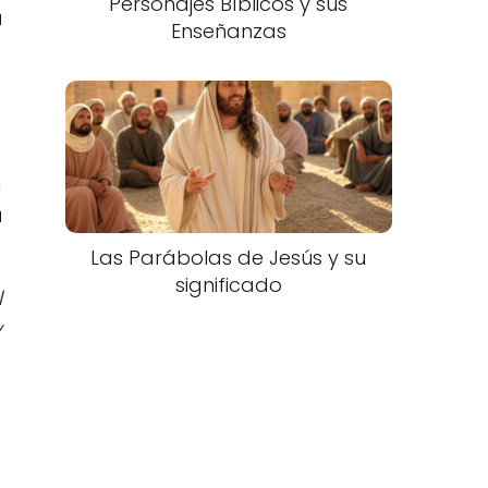
Personajes Bíblicos y sus
a
Enseñanzas
a
a
Las Parábolas de Jesús y su
significado
l
y