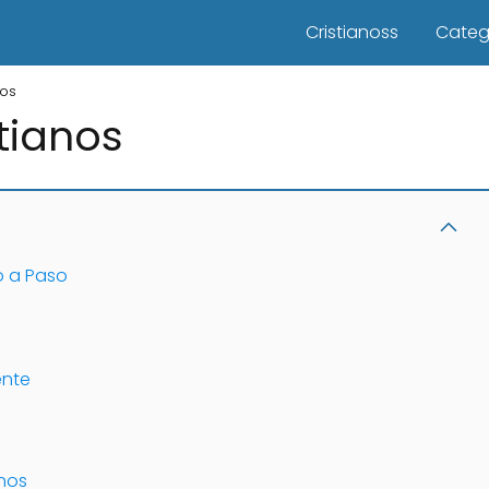
Cristianoss
Categ
nos
tianos
o a Paso
ente
nos