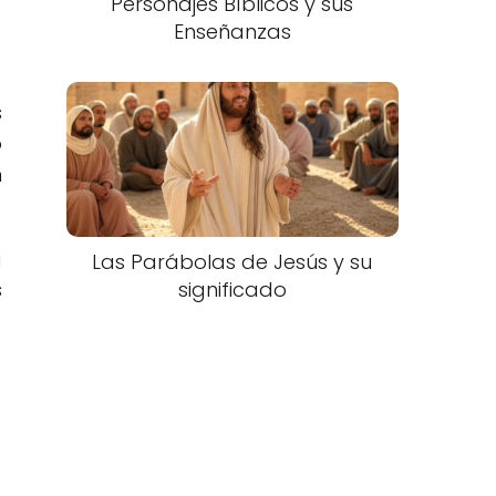
Personajes Bíblicos y sus
Enseñanzas
s
o
n
a
Las Parábolas de Jesús y su
s
significado