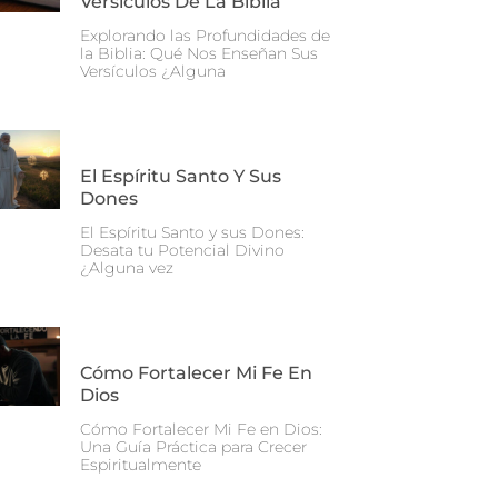
Versículos De La Biblia
Explorando las Profundidades de
la Biblia: Qué Nos Enseñan Sus
Versículos ¿Alguna
El Espíritu Santo Y Sus
Dones
El Espíritu Santo y sus Dones:
Desata tu Potencial Divino
¿Alguna vez
Cómo Fortalecer Mi Fe En
Dios
Cómo Fortalecer Mi Fe en Dios:
Una Guía Práctica para Crecer
Espiritualmente